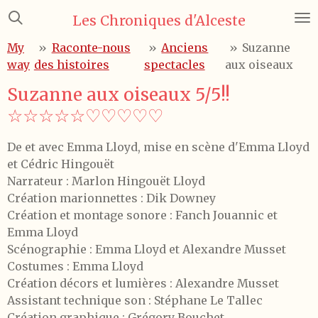
Passer
Les Chroniques d'Alceste
au
My
»
Raconte-nous
»
Anciens
»
Suzanne
contenu
way
des histoires
spectacles
aux oiseaux
principal
Suzanne aux oiseaux 5/5!!
☆☆☆☆☆♡♡♡♡♡
De et avec Emma Lloyd, mise en scène d'Emma Lloyd
et Cédric Hingouët
Narrateur : Marlon Hingouët Lloyd
Création marionnettes : Dik Downey
Création et montage sonore : Fanch Jouannic et
Emma Lloyd
Scénographie : Emma Lloyd et Alexandre Musset
Costumes : Emma Lloyd
Création décors et lumières : Alexandre Musset
Assistant technique son : Stéphane Le Tallec
Création graphique : Grégory Bouchet