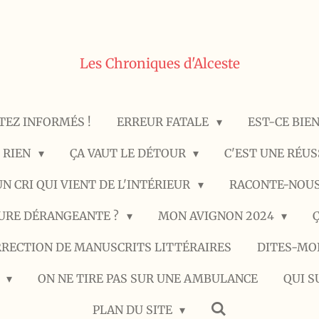
Les Chroniques d'Alceste
TEZ INFORMÉS !
ERREUR FATALE
EST-CE BIE
E RIEN
ÇA VAUT LE DÉTOUR
C'EST UNE RÉU
N CRI QUI VIENT DE L'INTÉRIEUR
RACONTE-NOUS
TURE DÉRANGEANTE ?
MON AVIGNON 2024
RECTION DE MANUSCRITS LITTÉRAIRES
DITES-MO
.
ON NE TIRE PAS SUR UNE AMBULANCE
QUI SU
PLAN DU SITE