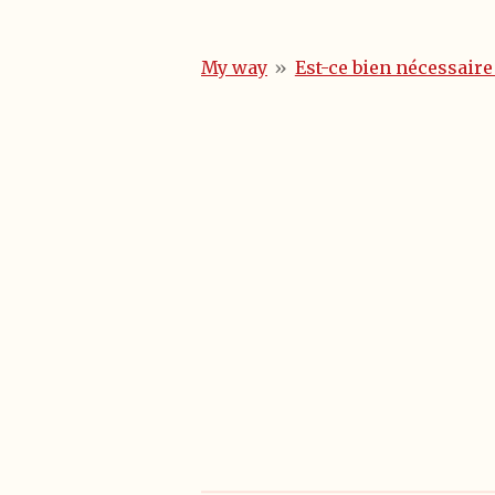
My way
»
Est-ce bien nécessaire