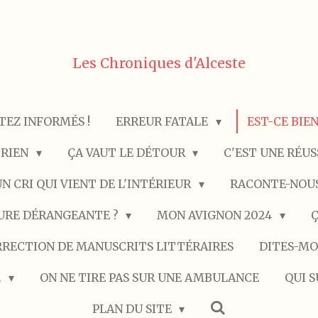
Les Chroniques d'Alceste
TEZ INFORMÉS !
ERREUR FATALE
EST-CE BIE
 RIEN
ÇA VAUT LE DÉTOUR
C'EST UNE RÉU
N CRI QUI VIENT DE L'INTÉRIEUR
RACONTE-NOUS
URE DÉRANGEANTE ?
MON AVIGNON 2024
Ç
RECTION DE MANUSCRITS LITTÉRAIRES
DITES-MO
.
ON NE TIRE PAS SUR UNE AMBULANCE
QUI S
PLAN DU SITE