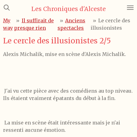
Passer
Les Chroniques d'Alceste
au
My
»
Il suffirait de
»
Anciens
»
Le cercle des
contenu
way
presque rien
spectacles
illusionistes
principal
Le cercle des illusionistes 2/5
Alexis Michalik, mise en scène d'Alexis Michalik.
J'ai vu cette pièce avec des comédiens au top niveau.
Ils étaient vraiment épatants du début à la fin.
La mise en scène était intéressante mais je n'ai
ressenti aucune émotion.