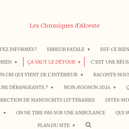
Les Chroniques d'Alceste
TEZ INFORMÉS !
ERREUR FATALE
EST-CE BIE
 RIEN
ÇA VAUT LE DÉTOUR
C'EST UNE RÉU
N CRI QUI VIENT DE L'INTÉRIEUR
RACONTE-NOUS
URE DÉRANGEANTE ?
MON AVIGNON 2024
Ç
RECTION DE MANUSCRITS LITTÉRAIRES
DITES-MO
.
ON NE TIRE PAS SUR UNE AMBULANCE
QUI S
PLAN DU SITE