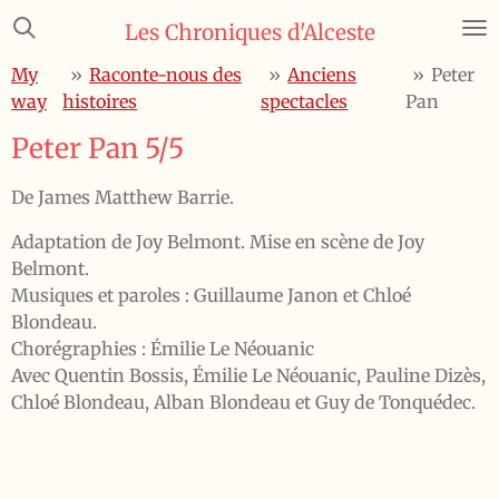
Passer
Les Chroniques d'Alceste
au
My
»
Raconte-nous des
»
Anciens
»
Peter
contenu
way
histoires
spectacles
Pan
principal
Peter Pan 5/5
De James Matthew Barrie.
Adaptation de Joy Belmont. Mise en scène de Joy
Belmont.
Musiques et paroles : Guillaume Janon et Chloé
Blondeau.
Chorégraphies : Émilie Le Néouanic
Avec Quentin Bossis, Émilie Le Néouanic, Pauline Dizès,
Chloé Blondeau, Alban Blondeau et Guy de Tonquédec.