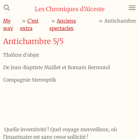
Passer
Les Chroniques d'Alceste
au
My
»
C'est
»
Anciens
»
Antichambre
contenu
way
extra
spectacles
principal
Antichambre 5/5
Théâtre d'objet
De Jean-Baptiste Maillet et Romain Bermond
Compagnie Stereoptik
Quelle inventivité ! Quel voyage merveilleux, où
l'imaginaire est sans cesse sollicité !