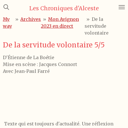
Passer
Les Chroniques d'Alceste
au
My
»
Archives
»
Mon Avignon
»
De la
contenu
way
2023 en direct
servitude
principal
volontaire
De la servitude volontaire 5/5
D'Étienne de La Boétie
Mise en scène : Jacques Connort
Avec Jean-Paul Farré
Texte qui est toujours d'actualité. Une réflexion