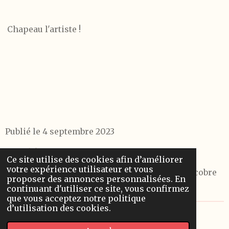
Chapeau l'artiste !
Publié le 4 septembre 2023
Modifié le 8 septembre 2023
Ce site utilise des cookies afin d’améliorer
votre expérience utilisateur et vous
Au théâtre du Petit Saint Martin à partir du 5 ocobre
proposer des annonces personnalisées. En
2023
continuant d'utiliser ce site, vous confirmez
que vous acceptez notre politique
d’utilisation des cookies.
© 2022 - 2026 Les chroniques d'Alceste